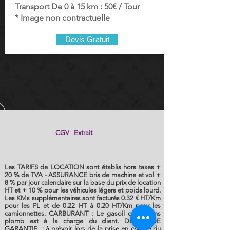
Transport De 0 à 15 km : 50€ / Tour
* Image non contractuelle
Devis Gratuit
CGV Extrait
Les TARIFS de LOCATION sont établis hors taxes +
20 % de TVA - ASSURANCE bris de machine et vol +
8 % par jour calendaire sur la base du prix de location
HT et + 10 % pour les véhicules légers et poids lourd.
Les KMs supplémentaires sont facturés 0.32 € HT/Km
pour les PL et de 0.22 HT à 0.20 HT/Km pour les
camionnettes. CARBURANT : Le gasoil ou le sans
plomb est à la charge du client. DEPOT DE
GARANTIE : à prévoir lors de la prise en charge du