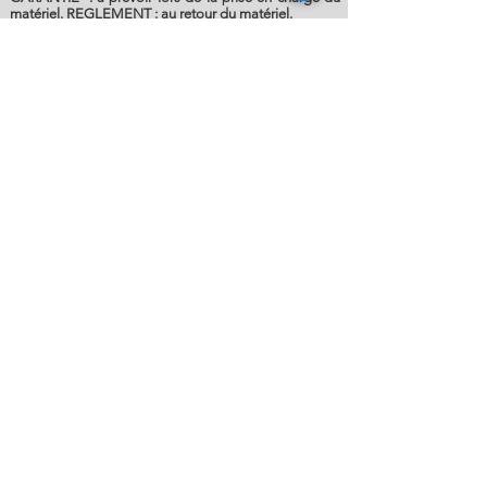
matériel. REGLEMENT : au retour du matériel.
Nous appeler
Tél :
03 85 26 31 45
Nous écrire
contact@kyloloc.fr
Heures d'ouverture
Lun - Ven :
7.00 - 12.00 - 13.30 - 19.00
Sam :
7.30 - 12.00
Nos Bureaux et Dépôt
1205 route des Etangs,
ZA La Bruyère - 71170 Chauffailles