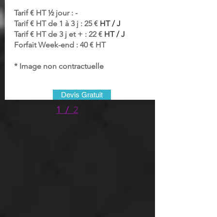
Tarif € HT ½ jour : -
Tarif € HT de 1 à 3 j : 25 €
HT / J
Tarif € HT de 3 j et + : 22 €
HT / J
Forfait Week-end : 40 € HT
* Image non contractuelle
Devis Gratuit
1 /
2