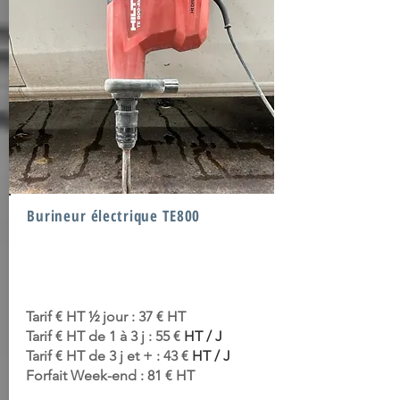
Burineur électrique TE800
Tarif € HT ½ jour : 37 € HT
Tarif € HT de 1 à 3 j : 55 €
HT / J
Tarif € HT de 3 j et + : 43 €
HT / J
Forfait Week-end : 81 € HT