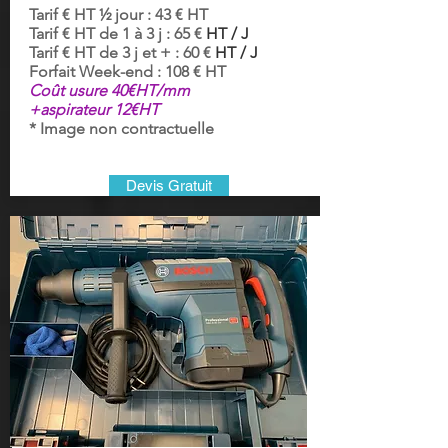
Tarif € HT ½ jour : 43 € HT
Tarif € HT de 1 à 3 j : 65 €
HT / J
Tarif € HT de 3 j et + : 60 €
HT / J
Forfait Week-end : 108 € HT
Coût usure 40€HT/mm
+aspirateur 12€HT
* Image non contractuelle
Devis Gratuit