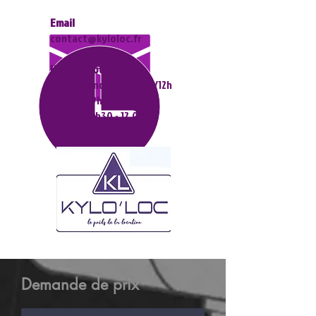
Email
contact@kyloloc.fr
Heures d'ouverture
Lundi - Vendredi : 7h00/12h
- 13h30/19h00
Samedi : 7h30 - 12.00
Demande de prix